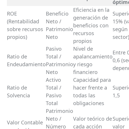
óptim
Eficiencia en la
ROE
Beneficio
Superi
generación de
(Rentabilidad
Neto /
15% (v
beneficios con
sobre recursos
Patrimonio
según
recursos
propios)
Neto
sector
propios
Pasivo
Nivel de
Entre 0
Ratio de
Total /
apalancamiento
0,6 (se
Endeudamiento
Patrimonio
y riesgo
depend
Neto
financiero
Activo
Capacidad para
Ratio de
Total /
hacer frente a
Superi
Solvencia
Pasivo
todas las
1,5
Total
obligaciones
Patrimonio
Neto /
Valor teórico de
Superi
Valor Contable
Número
cada acción
valor