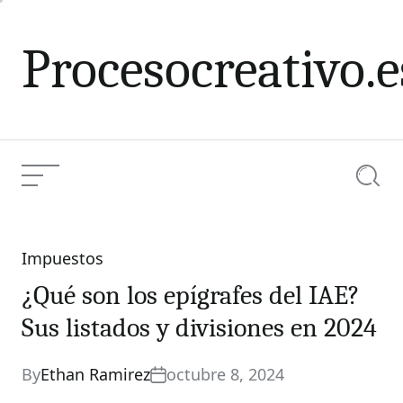
Skip
to
Procesocreativo.e
content
Menu
Searc
Impuestos
Categories
¿Qué son los epígrafes del IAE?
Sus listados y divisiones en 2024
By
Ethan Ramirez
octubre 8, 2024