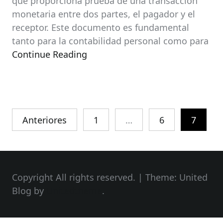
que proporciona prueba de una transacción
monetaria entre dos partes, el pagador y el
receptor. Este documento es fundamental
tanto para la contabilidad personal como para
Continue Reading
Paginación
Anteriores
1
…
6
7
de
entradas
Copyright All rights reserved.
|
Theme: United
Blog by
Unitedtheme
.